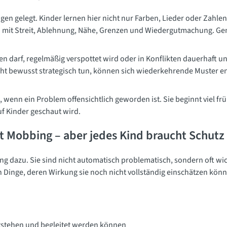
agen gelegt. Kinder lernen hier nicht nur Farben, Lieder oder Zahl
n mit Streit, Ablehnung, Nähe, Grenzen und Wiedergutmachung. Gena
n darf, regelmäßig verspottet wird oder in Konflikten dauerhaft un
cht bewusst strategisch tun, können sich wiederkehrende Muster en
 wenn ein Problem offensichtlich geworden ist. Sie beginnt viel frü
auf Kinder geschaut wird.
st Mobbing – aber jedes Kind braucht Schutz
g dazu. Sie sind nicht automatisch problematisch, sondern oft wich
n Dinge, deren Wirkung sie noch nicht vollständig einschätzen kön
entstehen und begleitet werden können