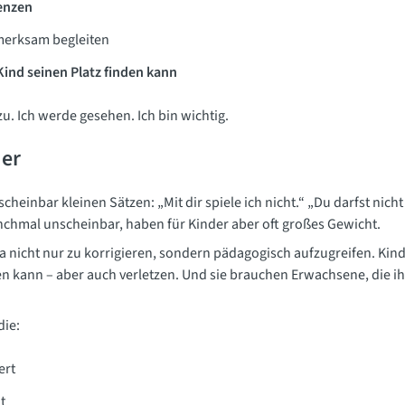
renzen
fmerksam begleiten
ind seinen Platz finden kann
u. Ich werde gesehen. Ich bin wichtig.
der
heinbar kleinen Sätzen: „Mit dir spiele ich nicht.“ „Du darfst nich
hmal unscheinbar, haben für Kinder aber oft großes Gewicht.
ita nicht nur zu korrigieren, sondern pädagogisch aufzugreifen. Ki
n kann – aber auch verletzen. Und sie brauchen Erwachsene, die 
die:
ert
t