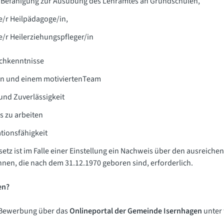
r Befähigung zur Ausübung des Lehramtes an Grundschulen,
e/r Heilpädagoge/in,
e/r Heilerziehungspfleger/in
chkenntnisse
tern und einem motiviertenTeam
nd Zuverlässigkeit
s zu arbeiten
ionsfähigkeit
etz ist im Falle einer Einstellung ein Nachweis über den ausreich
nen, die nach dem 31.12.1970 geboren sind, erforderlich.
en?
e Bewerbung über das
Onlineportal der Gemeinde Isernhagen
unter