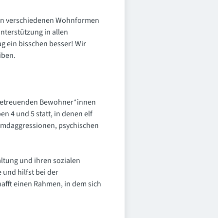
n in verschiedenen Wohnformen
terstützung in allen
g ein bisschen besser! Wir
iben.
zu betreuenden Bewohner*innen
 4 und 5 statt, in denen elf
remdaggressionen, psychischen
altung und ihren sozialen
und hilfst bei der
hafft einen Rahmen, in dem sich