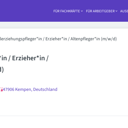
FÜR FACHKRÄFTE
FÜR ARBEITGEBER
AUSB
Haupt-
lerziehungspfleger*in / Erzieher*in / Altenpfleger*in (m/w/d)
n / Erzieher*in /
d)
47906 Kempen, Deutschland