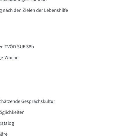
 nach den Zielen der Lebenshilfe
den TVÖD SUE S8b
age-Woche
schätzende Gesprächskultur
öglichkeiten
katalog
häre