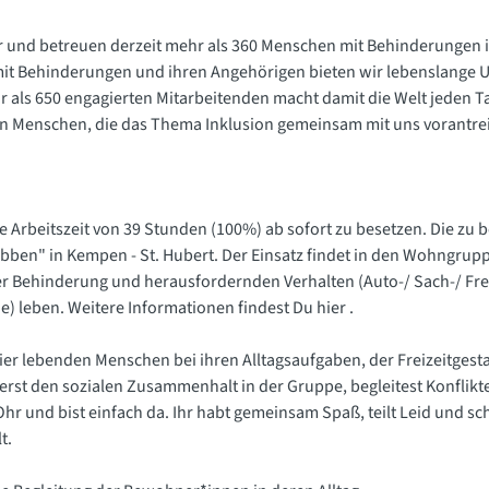
er und betreuen derzeit mehr als 360 Menschen mit Behinderunge
it Behinderungen und ihren Angehörigen bieten wir lebenslange Un
als 650 engagierten Mitarbeitenden macht damit die Welt jeden Ta
n Menschen, die das Thema Inklusion gemeinsam mit uns vorantre
iche Arbeitszeit von 39 Stunden (100%) ab sofort zu besetzen. Die 
ben" in Kempen - St. Hubert. Der Einsatz findet in den Wohngruppen
r Behinderung und herausfordernden Verhalten (Auto-/ Sach-/ F
e) leben. Weitere Informationen findest Du hier .
ier lebenden Menschen bei ihren Alltagsaufgaben, der Freizeitgest
rst den sozialen Zusammenhalt in der Gruppe, begleitest Konflikte 
hr und bist einfach da. Ihr habt gemeinsam Spaß, teilt Leid und sc
t.