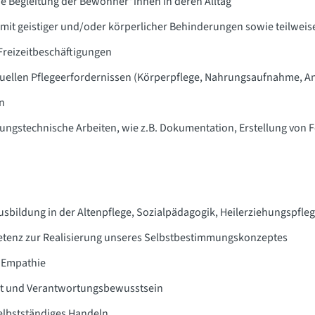
e Begleitung der Bewohner*innen in deren Alltag
mit geistiger und/oder körperlicher Behinderungen sowie teilwei
reizeitbeschäftigungen
duellen Pflegeerfordernissen (Körperpflege, Nahrungsaufnahme, An-
n
ungstechnische Arbeiten, wie z.B. Dokumentation, Erstellung von F
sbildung in der Altenpflege, Sozialpädagogik, Heilerziehungspfleg
enz zur Realisierung unseres Selbstbestimmungskonzeptes
d Empathie
eit und Verantwortungsbewusstsein
 selbstständiges Handeln