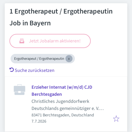
1 Ergotherapeut / Ergotherapeutin
Job in Bayern
Jetzt Jobalarm aktivieren!
Ergotherapeut / Ergotherapeutin
Suche zurücksetzen
Erzieher Internat (w/m/d) CJD
Berchtesgaden
Christliches Jugenddorfwerk
Deutschlands gemeinnütziger e. V.
83471 Berchtesgaden, Deutschland
(CJD)
Veröffentlicht
:
7.7.2026