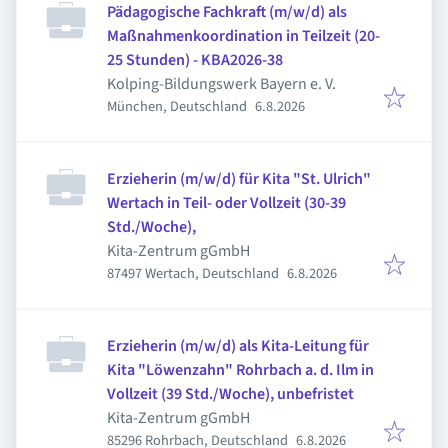
Pädagogische Fachkraft (m/w/d) als
Maßnahmenkoordination in Teilzeit (20-
25 Stunden) - KBA2026-38
Kolping-Bildungswerk Bayern e. V.
Veröffentlicht
:
München, Deutschland
6.8.2026
Erzieherin (m/w/d) für Kita "St. Ulrich"
Wertach in Teil- oder Vollzeit (30-39
Std./Woche),
Kita-Zentrum gGmbH
Veröffentlicht
:
87497 Wertach, Deutschland
6.8.2026
Erzieherin (m/w/d) als Kita-Leitung für
Kita "Löwenzahn" Rohrbach a. d. Ilm in
Vollzeit (39 Std./Woche), unbefristet
Kita-Zentrum gGmbH
Veröffentlicht
:
85296 Rohrbach, Deutschland
6.8.2026