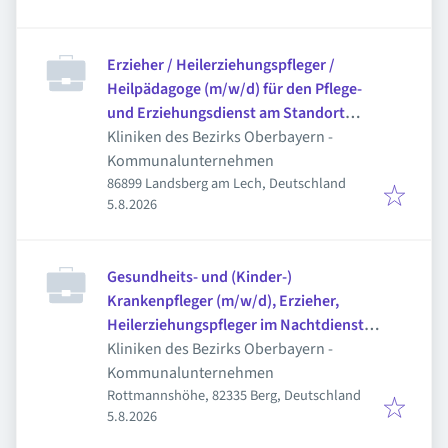
Erzieher / Heilerziehungspfleger /
Heilpädagoge (m/w/d) für den Pflege-
und Erziehungsdienst am Standort
Landsberg am Lech
Kliniken des Bezirks Oberbayern -
Kommunalunternehmen
86899 Landsberg am Lech, Deutschland
Veröffentlicht
:
5.8.2026
Gesundheits- und (Kinder-)
Krankenpfleger (m/w/d), Erzieher,
Heilerziehungspfleger im Nachtdienst
am Standort Rottmannshöhe in Berg am
Kliniken des Bezirks Oberbayern -
Starnberger See
Kommunalunternehmen
Rottmannshöhe, 82335 Berg, Deutschland
Veröffentlicht
:
5.8.2026