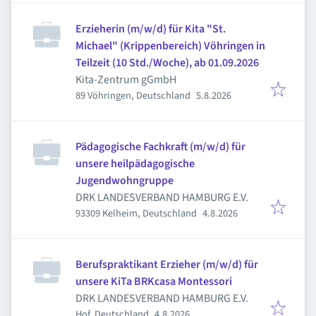
Erzieherin (m/w/d) für Kita "St.
Michael" (Krippenbereich) Vöhringen in
Teilzeit (10 Std./Woche), ab 01.09.2026
Kita-Zentrum gGmbH
Veröffentlicht
:
89 Vöhringen, Deutschland
5.8.2026
Pädagogische Fachkraft (m/w/d) für
unsere heilpädagogische
Jugendwohngruppe
DRK LANDESVERBAND HAMBURG E.V.
Veröffentlicht
:
93309 Kelheim, Deutschland
4.8.2026
Berufspraktikant Erzieher (m/w/d) für
unsere KiTa BRKcasa Montessori
DRK LANDESVERBAND HAMBURG E.V.
Veröffentlicht
:
Hof, Deutschland
4.8.2026