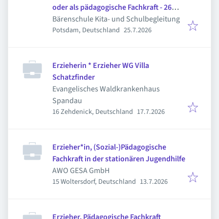
oder als pädagogische Fachkraft - 26
Stunden/Woche
Bärenschule Kita- und Schulbegleitung
Veröffentlicht
:
Potsdam, Deutschland
25.7.2026
Erzieherin * Erzieher WG Villa
Schatzfinder
Evangelisches Waldkrankenhaus
Spandau
Veröffentlicht
:
16 Zehdenick, Deutschland
17.7.2026
Erzieher*in, (Sozial-)Pädagogische
Fachkraft in der stationären Jugendhilfe
AWO GESA GmbH
Veröffentlicht
:
15 Woltersdorf, Deutschland
13.7.2026
Erzieher, Pädagogische Fachkraft