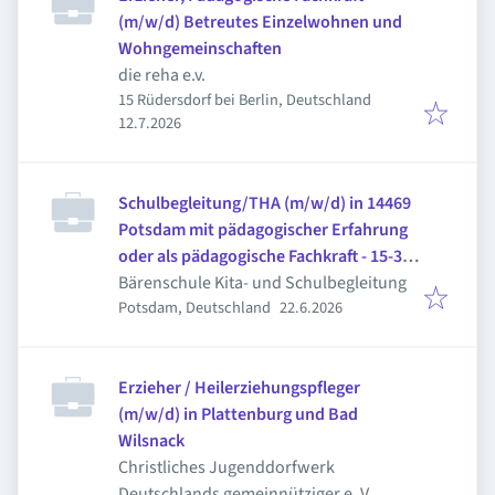
(m/w/d) Betreutes Einzelwohnen und
Wohngemeinschaften
die reha e.v.
15 Rüdersdorf bei Berlin, Deutschland
Veröffentlicht
:
12.7.2026
Schulbegleitung/THA (m/w/d) in 14469
Potsdam mit pädagogischer Erfahrung
oder als pädagogische Fachkraft - 15-33
Stunden/Woche
Bärenschule Kita- und Schulbegleitung
Veröffentlicht
:
Potsdam, Deutschland
22.6.2026
Erzieher / Heilerziehungspfleger
(m/w/d) in Plattenburg und Bad
Wilsnack
Christliches Jugenddorfwerk
Deutschlands gemeinnütziger e. V.