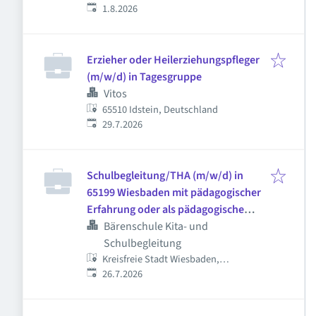
Veröffentlicht
:
Deutschland
1.8.2026
Erzieher oder Heilerziehungspfleger
(m/w/d) in Tagesgruppe
Vitos
65510 Idstein, Deutschland
Veröffentlicht
:
29.7.2026
Schulbegleitung/THA (m/w/d) in
65199 Wiesbaden mit pädagogischer
Erfahrung oder als pädagogische
Fachkraft - 35 Stunden/Woche
Bärenschule Kita- und
Schulbegleitung
Kreisfreie Stadt Wiesbaden,
Veröffentlicht
:
Wiesbaden, Deutschland
26.7.2026