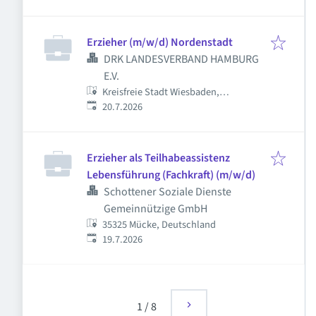
Erzieher (m/w/d) Nordenstadt
DRK LANDESVERBAND HAMBURG
E.V.
Kreisfreie Stadt Wiesbaden,
Veröffentlicht
:
Wiesbaden, Deutschland
20.7.2026
Erzieher als Teilhabeassistenz
Lebensführung (Fachkraft) (m/w/d)
Schottener Soziale Dienste
Gemeinnützige GmbH
35325 Mücke, Deutschland
Veröffentlicht
:
19.7.2026
1
/
8