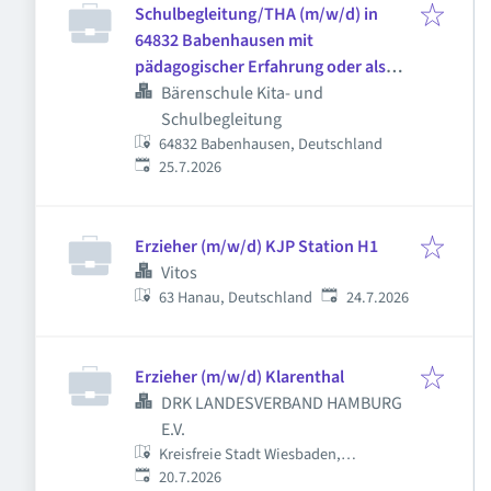
Schulbegleitung/THA (m/w/d) in
64832 Babenhausen mit
pädagogischer Erfahrung oder als
pädagogische Fachkraft - 32,5
Bärenschule Kita- und
Stunden/Woche
Schulbegleitung
64832 Babenhausen, Deutschland
Veröffentlicht
:
25.7.2026
Erzieher (m/w/d) KJP Station H1
Vitos
Veröffentlicht
:
63 Hanau, Deutschland
24.7.2026
Erzieher (m/w/d) Klarenthal
DRK LANDESVERBAND HAMBURG
E.V.
Kreisfreie Stadt Wiesbaden,
Veröffentlicht
:
Wiesbaden, Deutschland
20.7.2026