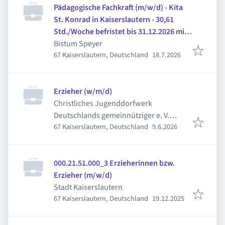
Pädagogische Fachkraft (m/w/d) - Kita
St. Konrad in Kaiserslautern - 30,61
Std./Woche befristet bis 31.12.2026 mit
Option auf Verlängerung
Bistum Speyer
Veröffentlicht
:
67 Kaiserslautern, Deutschland
18.7.2026
Erzieher (w/m/d)
Christliches Jugenddorfwerk
Deutschlands gemeinnütziger e. V.
Veröffentlicht
:
67 Kaiserslautern, Deutschland
9.6.2026
(CJD)
000.21.51.000_3 Erzieherinnen bzw.
Erzieher (m/w/d)
Stadt Kaiserslautern
Veröffentlicht
:
67 Kaiserslautern, Deutschland
19.12.2025