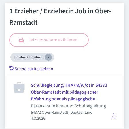
1 Erzieher / Erzieherin Job in Ober-
Ramstadt
Jetzt Jobalarm aktivieren!
Erzieher / Erzieherin
Suche zurücksetzen
Schulbegleitung/THA (m/w/d) in 64372
Ober-Ramstadt mit pädagogischer
Erfahrung oder als pädagogische
Fachkraft - ca. 15 Stunden/Woche als
Bärenschule Kita- und Schulbegleitung
64372 Ober-Ramstadt, Deutschland
POOL-Lösung
Veröffentlicht
:
4.3.2026