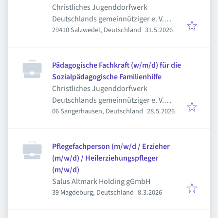
Christliches Jugenddorfwerk
Deutschlands gemeinnütziger e. V.
Veröffentlicht
:
29410 Salzwedel, Deutschland
31.5.2026
(CJD)
Pädagogische Fachkraft (w/m/d) für die
Sozialpädagogische Familienhilfe
Christliches Jugenddorfwerk
Deutschlands gemeinnütziger e. V.
Veröffentlicht
:
06 Sangerhausen, Deutschland
28.5.2026
(CJD)
Pflegefachperson (m/w/d / Erzieher
(m/w/d) / Heilerziehungspfleger
(m/w/d)
Salus Altmark Holding gGmbH
Veröffentlicht
:
39 Magdeburg, Deutschland
8.3.2026