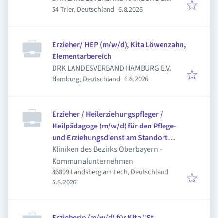
Veröffentlicht
:
54 Trier, Deutschland
6.8.2026
Erzieher/ HEP (m/w/d), Kita Löwenzahn,
Elementarbereich
DRK LANDESVERBAND HAMBURG E.V.
Veröffentlicht
:
Hamburg, Deutschland
6.8.2026
Erzieher / Heilerziehungspfleger /
Heilpädagoge (m/w/d) für den Pflege-
und Erziehungsdienst am Standort
Landsberg am Lech
Kliniken des Bezirks Oberbayern -
Kommunalunternehmen
86899 Landsberg am Lech, Deutschland
Veröffentlicht
:
5.8.2026
Erzieherin (m/w/d) für Kita "St.