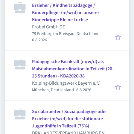
Erzieher / Kindheitspädagoge /
Kinderpfleger (m/w/d) in unserer
Kinderkrippe Kleine Luchse
Fröbel GmbH DE
79 Freiburg im Breisgau, Deutschland
Veröffentlicht
:
6.8.2026
Pädagogische Fachkraft (m/w/d) als
Maßnahmenkoordination in Teilzeit (20-
25 Stunden) - KBA2026-38
Kolping-Bildungswerk Bayern e. V.
Veröffentlicht
:
München, Deutschland
6.8.2026
Sozialarbeiter / Sozialpädagoge oder
Erzieher (m/w/d) für die stationäre
Jugendhilfe in Teilzeit (75%)
DRK LANDESVERBAND HAMBURG E.V.