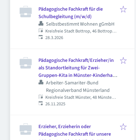
Pädagogische Fachkraft für die
Schulbegleitung (m/w/d)
Selbstbestimmt Wohnen gGmbH
Kreisfreie Stadt Bottrop, 46 Bottrop,
Veröffentlicht
:
Deutschland
28.3.2026
Pädagogische Fachkraft/Erzieher/in
als Standortleitung für Zwei-
Gruppen-Kita in Münster-Kinderhaus
(m/w/d)
Arbeiter-Samariter-Bund
Regionalverband Münsterland
Kreisfreie Stadt Münster, 48 Münster,
Veröffentlicht
:
Deutschland
26.11.2025
Erzieher, Erzieherin oder
Pädagogische Fachkraft für unsere