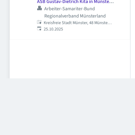
ASB Gustav-Dietrich Kita in Münster
(m/w/d)
Arbeiter-Samariter-Bund
Regionalverband Münsterland
Kreisfreie Stadt Münster, 48 Münster,
Veröffentlicht
:
Deutschland
25.10.2025