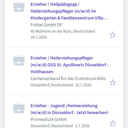
Erzieher / Heilpädagoge /
Heilerziehungspfleger (m/w/d) im
Kindergarten & Familienzentrum Villa
Charlier
Fröbel GmbH DE
45 Mülheim an der Ruhr, Deutschland
Veröffentlicht
:
24.7.2026
Erzieher / Heilerziehungspfleger
(m/w/d) OGS St. Apollinaris Düsseldorf -
Holthausen
Caritasverband für das Erzbistrum Köln
Veröffentlicht
:
Düsseldorf, Deutschland
12.7.2026
Erzieher - Jugend-/Heimerziehung
(m/w/d) in Düsseldorf - Jetzt bewerben!
Promedis24 GmbH
Veröffentlicht
:
Düsseldorf, Deutschland
2.7.2026