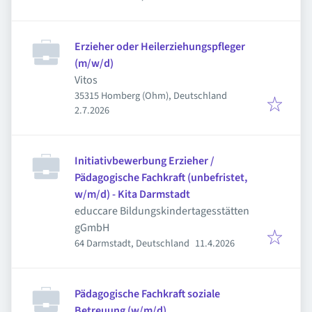
Erzieher oder Heilerziehungspfleger
(m/w/d)
Vitos
35315 Homberg (Ohm), Deutschland
Veröffentlicht
:
2.7.2026
Initiativbewerbung Erzieher /
Pädagogische Fachkraft (unbefristet,
w/m/d) - Kita Darmstadt
educcare Bildungskindertagesstätten
gGmbH
Veröffentlicht
:
64 Darmstadt, Deutschland
11.4.2026
Pädagogische Fachkraft soziale
Betreuung (w/m/d)