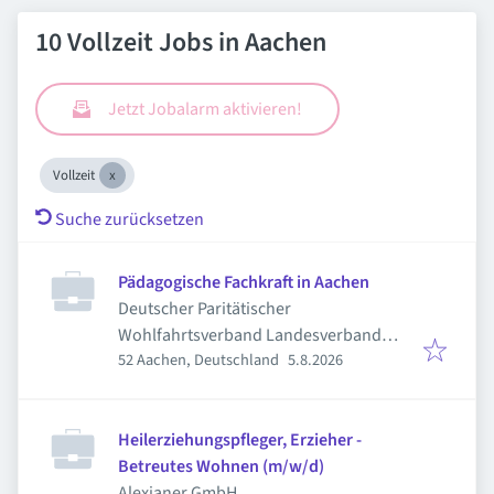
10 Vollzeit Jobs in Aachen
Jetzt Jobalarm aktivieren!
Vollzeit
Suche zurücksetzen
Pädagogische Fachkraft in Aachen
Deutscher Paritätischer
Wohlfahrtsverband Landesverband
Veröffentlicht
:
52 Aachen, Deutschland
5.8.2026
Nordrhein-Westfalen e.V.
Heilerziehungspfleger, Erzieher -
Betreutes Wohnen (m/w/d)
Alexianer GmbH