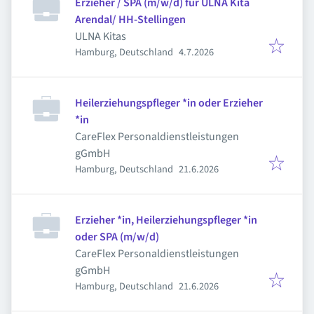
Erzieher / SPA (m/w/d) für ULNA Kita
Arendal/ HH-Stellingen
ULNA Kitas
Veröffentlicht
:
Hamburg, Deutschland
4.7.2026
Heilerziehungspfleger *in oder Erzieher
*in
CareFlex Personaldienstleistungen
gGmbH
Veröffentlicht
:
Hamburg, Deutschland
21.6.2026
Erzieher *in, Heilerziehungspfleger *in
oder SPA (m/w/d)
CareFlex Personaldienstleistungen
gGmbH
Veröffentlicht
:
Hamburg, Deutschland
21.6.2026