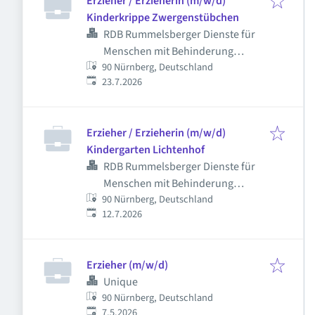
Erzieher / Erzieherin (m/w/d)
Kinderkrippe Zwergenstübchen
RDB Rummelsberger Dienste für
Menschen mit Behinderung
90 Nürnberg, Deutschland
gGmbH
Veröffentlicht
:
23.7.2026
Erzieher / Erzieherin (m/w/d)
Kindergarten Lichtenhof
RDB Rummelsberger Dienste für
Menschen mit Behinderung
90 Nürnberg, Deutschland
gGmbH
Veröffentlicht
:
12.7.2026
Erzieher (m/w/d)
Unique
90 Nürnberg, Deutschland
Veröffentlicht
:
7.5.2026