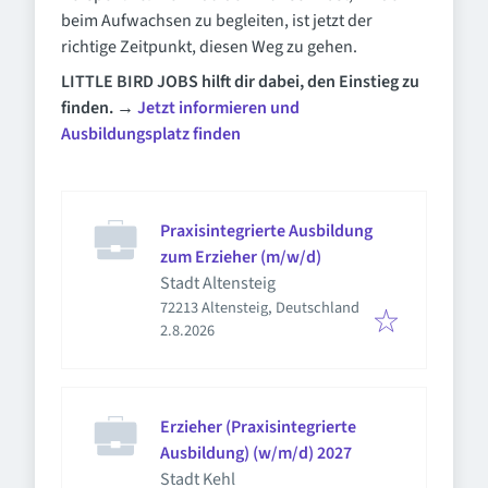
beim Aufwachsen zu begleiten, ist jetzt der
richtige Zeitpunkt, diesen Weg zu gehen.
LITTLE BIRD JOBS hilft dir dabei, den Einstieg zu
finden. →
Jetzt informieren und
Ausbildungsplatz finden
Praxisintegrierte Ausbildung
zum Erzieher (m/w/d)
Stadt Altensteig
72213 Altensteig, Deutschland
Veröffentlicht
:
2.8.2026
Erzieher (Praxisintegrierte
Ausbildung) (w/m/d) 2027
Stadt Kehl