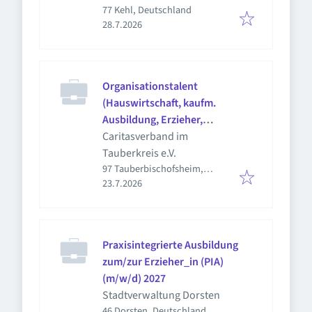
77 Kehl, Deutschland
Veröffentlicht
:
28.7.2026
Organisationstalent
(Hauswirtschaft, kaufm.
Ausbildung, Erzieher,
Sozialpädagoge) (m/w/d)
Caritasverband im
Tauberkreis e.V.
97 Tauberbischofsheim,
Veröffentlicht
:
Deutschland
23.7.2026
Praxisintegrierte Ausbildung
zum/zur Erzieher_in (PIA)
(m/w/d) 2027
Stadtverwaltung Dorsten
46 Dorsten, Deutschland