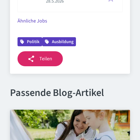
Veröffentlicht
:
der Weinstraße, Deutschland
28.5.2026
gemeinnütziger e. V. (CJD)
Ähnliche Jobs
Politik
Ausbildung
Teilen
Passende Blog-Artikel