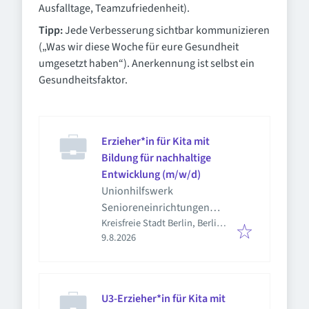
Ausfalltage, Teamzufriedenheit).
Tipp:
Jede Verbesserung sichtbar kommunizieren
(„Was wir diese Woche für eure Gesundheit
umgesetzt haben“). Anerkennung ist selbst ein
Gesundheitsfaktor.
Erzieher*in für Kita mit
Bildung für nachhaltige
Entwicklung (m/w/d)
Unionhilfswerk
Senioreneinrichtungen
Kreisfreie Stadt Berlin, Berlin,
gGmbH
Veröffentlicht
:
Deutschland
9.8.2026
U3-Erzieher*in für Kita mit