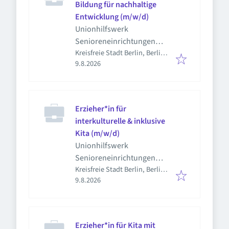
Bildung für nachhaltige
Entwicklung (m/w/d)
Unionhilfswerk
Senioreneinrichtungen
Kreisfreie Stadt Berlin, Berlin,
gGmbH
Veröffentlicht
:
Deutschland
9.8.2026
Erzieher*in für
interkulturelle & inklusive
Kita (m/w/d)
Unionhilfswerk
Senioreneinrichtungen
Kreisfreie Stadt Berlin, Berlin,
gGmbH
Veröffentlicht
:
Deutschland
9.8.2026
Erzieher*in für Kita mit