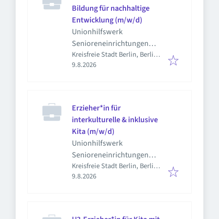
Bildung für nachhaltige
Entwicklung (m/w/d)
Unionhilfswerk
Senioreneinrichtungen
Kreisfreie Stadt Berlin, Berlin,
gGmbH
Veröffentlicht
:
Deutschland
9.8.2026
Erzieher*in für
interkulturelle & inklusive
Kita (m/w/d)
Unionhilfswerk
Senioreneinrichtungen
Kreisfreie Stadt Berlin, Berlin,
gGmbH
Veröffentlicht
:
Deutschland
9.8.2026