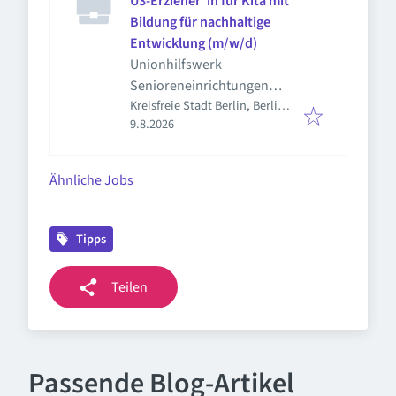
U3-Erzieher*in für Kita mit
Bildung für nachhaltige
Entwicklung (m/w/d)
Unionhilfswerk
Senioreneinrichtungen
Kreisfreie Stadt Berlin, Berlin,
gGmbH
Veröffentlicht
:
Deutschland
9.8.2026
Ähnliche Jobs
Tipps
Teilen
Passende Blog-Artikel