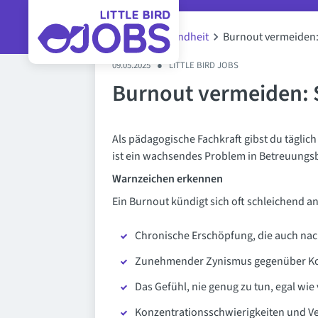
Blog
Gesundheit
Burnout vermeiden:
09.05.2025
●
LITTLE BIRD JOBS
Burnout vermeiden: S
Als pädagogische Fachkraft gibst du täglich
ist ein wachsendes Problem in Betreuungsbe
Warnzeichen erkennen
Ein Burnout kündigt sich oft schleichend an
Chronische Erschöpfung, die auch na
Zunehmender Zynismus gegenüber Ko
Das Gefühl, nie genug zu tun, egal wie 
Konzentrationsschwierigkeiten und Ve