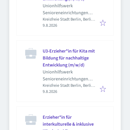
Unionhilfswerk
Senioreneinrichtungen
Kreisfreie Stadt Berlin, Berlin,
gGmbH
Veröffentlicht
:
Deutschland
9.8.2026
U3-Erzieher*in für Kita mit
Bildung für nachhaltige
Entwicklung (m/w/d)
Unionhilfswerk
Senioreneinrichtungen
Kreisfreie Stadt Berlin, Berlin,
gGmbH
Veröffentlicht
:
Deutschland
9.8.2026
Erzieher*in für
interkulturelle & inklusive