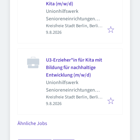
Kita (m/w/d)
Unionhilfswerk
Senioreneinrichtungen
Kreisfreie Stadt Berlin, Berlin,
gGmbH
Veröffentlicht
:
Deutschland
9.8.2026
U3-Erzieher*in für Kita mit
Bildung für nachhaltige
Entwicklung (m/w/d)
Unionhilfswerk
Senioreneinrichtungen
Kreisfreie Stadt Berlin, Berlin,
gGmbH
Veröffentlicht
:
Deutschland
9.8.2026
Ähnliche Jobs