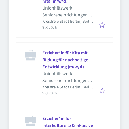
Kita (m/w/d)
Unionhilfswerk
Senioreneinrichtungen
Kreisfreie Stadt Berlin, Berlin,
gGmbH
Veröffentlicht
:
Deutschland
9.8.2026
Erzieher*in für Kita mit
Bildung für nachhaltige
Entwicklung (m/w/d)
Unionhilfswerk
Senioreneinrichtungen
Kreisfreie Stadt Berlin, Berlin,
gGmbH
Veröffentlicht
:
Deutschland
9.8.2026
Erzieher*in für
interkulturelle & inklusive