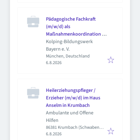
Pädagogische Fachkraft
(m/w/d) als
Maßnahmenkoordination in
Teilzeit (20-25 Stunden) -
Kolping-Bildungswerk
KBA2026-38
Bayern e. V.
München, Deutschland
Veröffentlicht
:
6.8.2026
Heilerziehungspfleger /
Erzieher (m/w/d) im Haus
Anselm in Krumbach
Ambulante und Offene
Hilfen
86381 Krumbach (Schwaben),
Veröffentlicht
:
Deutschland
6.8.2026