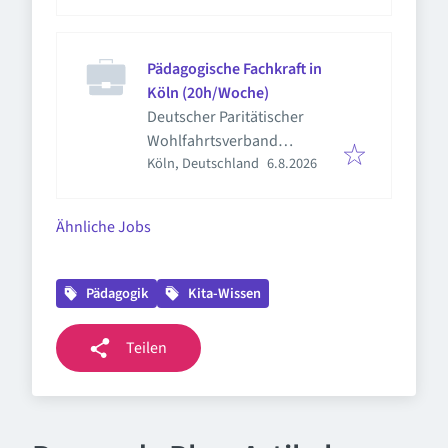
Pädagogische Fachkraft in
Köln (20h/Woche)
Deutscher Paritätischer
Wohlfahrtsverband
Veröffentlicht
:
Köln, Deutschland
6.8.2026
Landesverband Nordrhein-
Westfalen e.V.
Ähnliche Jobs
Pädagogik
Kita-Wissen
Teilen