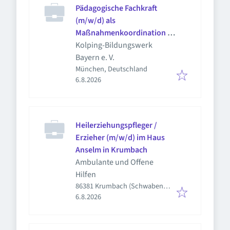
Pädagogische Fachkraft
(m/w/d) als
Maßnahmenkoordination in
Teilzeit (20-25 Stunden) -
Kolping-Bildungswerk
KBA2026-38
Bayern e. V.
München, Deutschland
Veröffentlicht
:
6.8.2026
Heilerziehungspfleger /
Erzieher (m/w/d) im Haus
Anselm in Krumbach
Ambulante und Offene
Hilfen
86381 Krumbach (Schwaben),
Veröffentlicht
:
Deutschland
6.8.2026