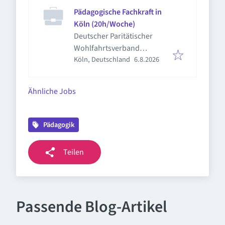
Pädagogische Fachkraft in
Köln (20h/Woche)
Deutscher Paritätischer
Wohlfahrtsverband
Veröffentlicht
:
Köln, Deutschland
6.8.2026
Landesverband Nordrhein-
Westfalen e.V.
Ähnliche Jobs
Pädagogik
Teilen
Passende Blog-Artikel