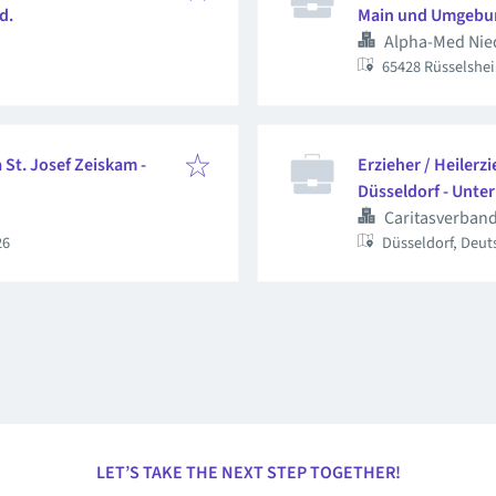
d.
Main und Umgebu
Alpha-Med Nied
65428 Rüsselshe
 St. Josef Zeiskam -
Erzieher / Heiler
Düsseldorf - Unte
Caritasverband
26
Düsseldorf, Deu
LET’S TAKE THE NEXT STEP TOGETHER!