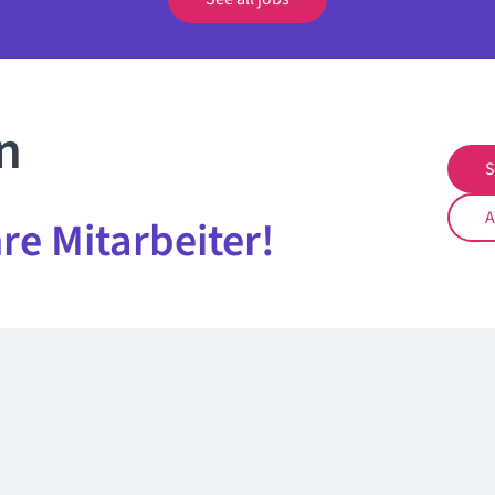
n
S
A
hre Mitarbeiter!