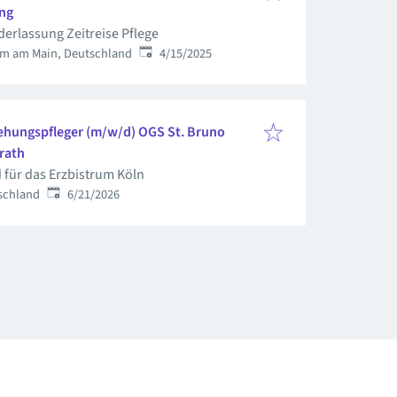
ng
erlassung Zeitreise Pflege
Published
:
im am Main, Deutschland
4/15/2025
ziehungspfleger (m/w/d) OGS St. Bruno
rrath
 für das Erzbistrum Köln
Published
:
tschland
6/21/2026