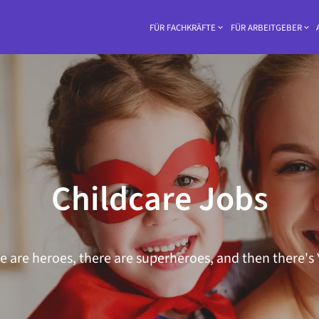
FÜR FACHKRÄFTE
FÜR ARBEITGEBER
Hea
Childcare Jobs
e are heroes, there are superheroes, and then there's