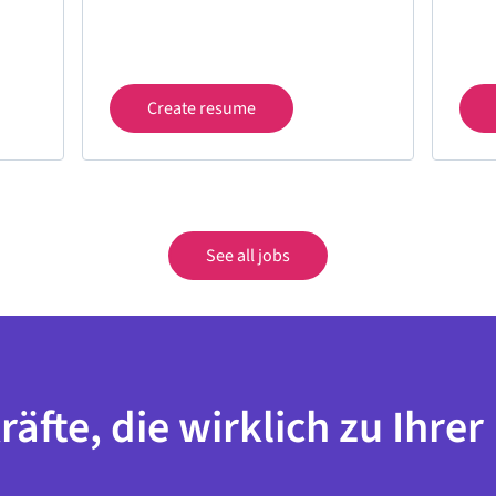
Create resume
See all jobs
räfte, die wirklich zu Ihre