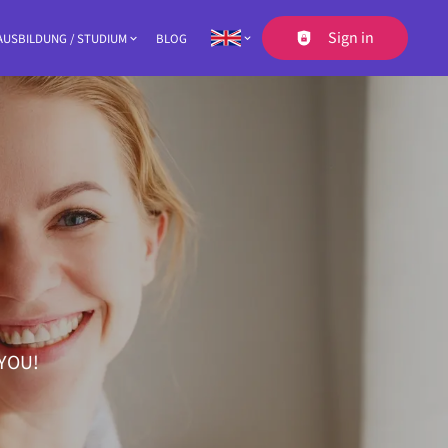
Sign in
AUSBILDUNG / STUDIUM
BLOG
der navigation
 YOU!