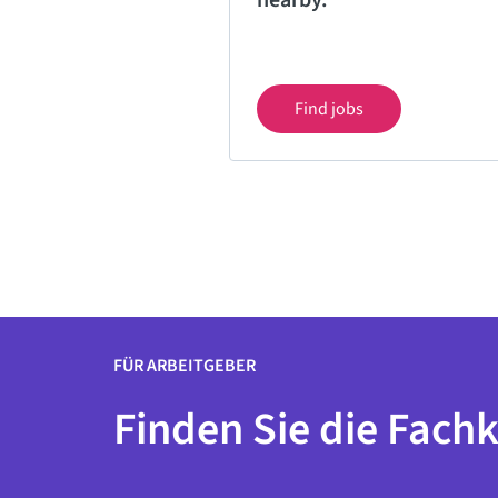
nearby."
Find jobs
FÜR ARBEITGEBER
Finden Sie die Fachk