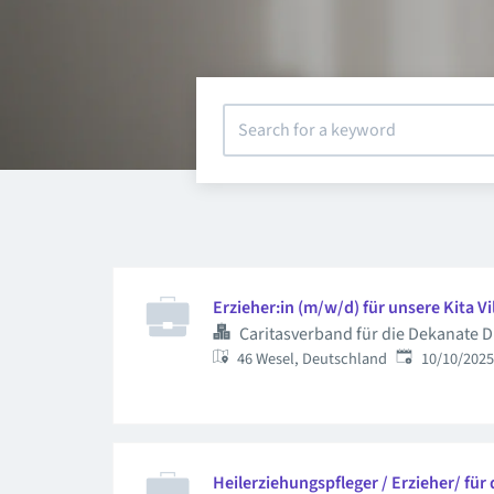
Erzieher:in (m/w/d) für unsere Kita Vi
Caritasverband für die Dekanate D
Published
:
46 Wesel, Deutschland
10/10/2025
Heilerziehungspfleger / Erzieher/ für