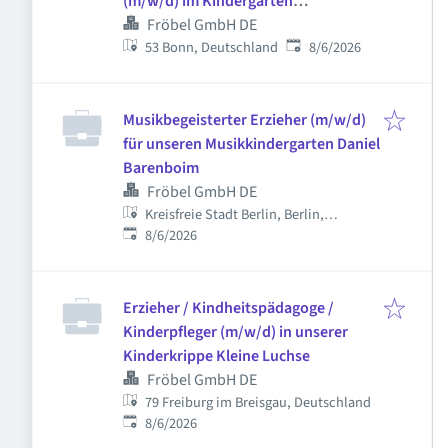
(m/w/d) im Kindergarten
Godeszwerge
Fröbel GmbH DE
Published
:
53 Bonn, Deutschland
8/6/2026
Musikbegeisterter Erzieher (m/w/d)
für unseren Musikkindergarten Daniel
Barenboim
Fröbel GmbH DE
Kreisfreie Stadt Berlin, Berlin,
Published
:
Deutschland
8/6/2026
Erzieher / Kindheitspädagoge /
Kinderpfleger (m/w/d) in unserer
Kinderkrippe Kleine Luchse
Fröbel GmbH DE
79 Freiburg im Breisgau, Deutschland
Published
:
8/6/2026