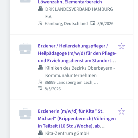
Löwenzahn, Elementarbereich
DRK LANDESVERBAND HAMBURG
E.V.
Published
:
Hamburg, Deutschland
8/6/2026
Erzieher / Heilerziehungspfleger /
Heilpädagoge (m/w/d) für den Pflege-
und Erziehungsdienst am Standort
Landsberg am Lech
Kliniken des Bezirks Oberbayern -
Kommunalunternehmen
86899 Landsberg am Lech,
Published
:
Deutschland
8/5/2026
Erzieherin (m/w/d) für Kita "St.
Michael" (Krippenbereich) Vöhringen
in Teilzeit (10 Std./Woche), ab
01.09.2026
Kita-Zentrum gGmbH