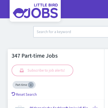
347 Part-time Jobs
Subscribe to job alerts!
Part-time
Reset Search