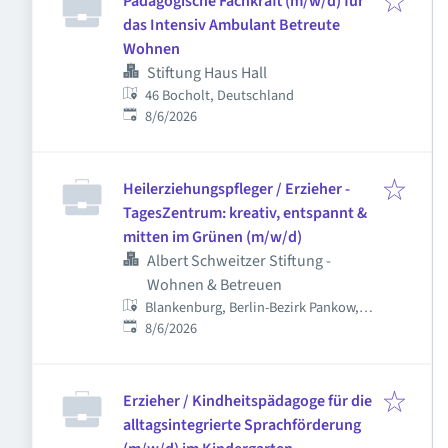
Pädagogische Fachkraft (m/w/d) für
das Intensiv Ambulant Betreute
Wohnen
Stiftung Haus Hall
46 Bocholt, Deutschland
Published
:
8/6/2026
Heilerziehungspfleger / Erzieher -
TagesZentrum: kreativ, entspannt &
mitten im Grünen (m/w/d)
Albert Schweitzer Stiftung -
Wohnen & Betreuen
Blankenburg, Berlin-Bezirk Pankow,
Published
:
Deutschland
8/6/2026
Erzieher / Kindheitspädagoge für die
alltagsintegrierte Sprachförderung